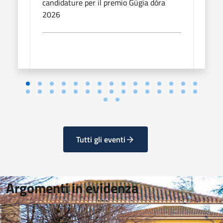
candidature per il premio Gügia dòra
candi
2026
202
Tutti gli eventi
Argomenti in evidenza