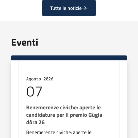
Tutte le notizie
Eventi
Agosto 2026
Agos
07
0
Benemerenze civiche: aperte le
Bene
candidature per il premio Gügia
cand
dòra 26
dòra
Benemerenze civiche: aperte le
Bene