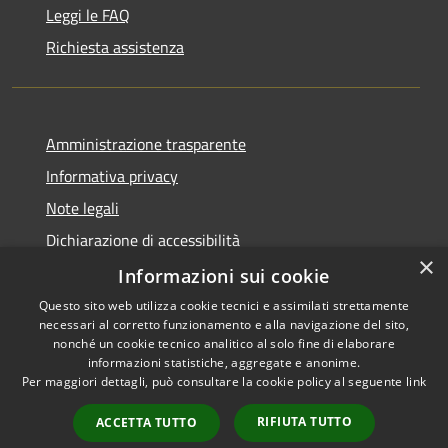
Leggi le FAQ
Richiesta assistenza
Amministrazione trasparente
Informativa privacy
Note legali
Dichiarazione di accessibilità
×
Whistleblowing
Informazioni sui cookie
Questo sito web utilizza cookie tecnici e assimilati strettamente
necessari al corretto funzionamento e alla navigazione del sito,
nonché un cookie tecnico analitico al solo fine di elaborare
informazioni statistiche, aggregate e anonime.
RSS
Copyright © 2026 • Comune di
Per maggiori dettagli, può consultare la cookie policy al seguente
link
Accessibilità
Concorezzo • Powered by
Privacy
Municipium
Accesso
•
RIFIUTA TUTTO
ACCETTA TUTTO
Cookie
redazione