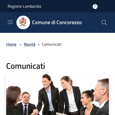
Salta al contenuto principale
Regione Lombardia
Comune di Concorezzo
Home
>
Novità
>
Comunicati
Comunicati