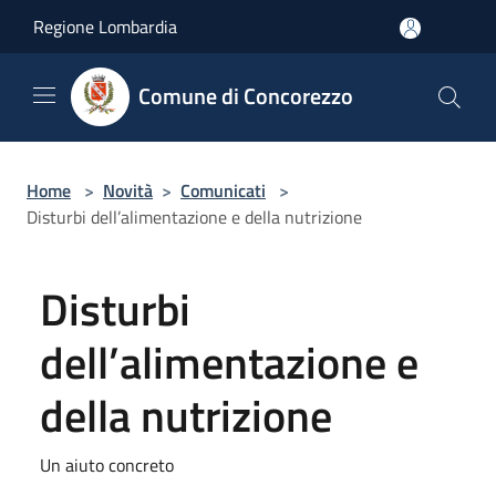
Salta al contenuto principale
Regione Lombardia
Comune di Concorezzo
Home
>
Novità
>
Comunicati
>
Disturbi dell’alimentazione e della nutrizione
Disturbi
dell’alimentazione e
della nutrizione
Un aiuto concreto