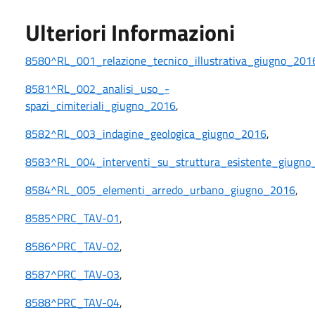
Ulteriori Informazioni
8580^RL_001_relazione_tecnico_illustrativa_giugno_201
8581^RL_002_analisi_uso_-
spazi_cimiteriali_giugno_2016
,
8582^RL_003_indagine_geologica_giugno_2016
,
8583^RL_004_interventi_su_struttura_esistente_giugn
8584^RL_005_elementi_arredo_urbano_giugno_2016
,
8585^PRC_TAV-01
,
8586^PRC_TAV-02
,
8587^PRC_TAV-03
,
8588^PRC_TAV-04
,