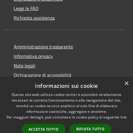
Leggi le FAQ
Richiesta assistenza
Amministrazione trasparente
Informativa privacy
Note legali
Dichiarazione di accessibilità
×
Whistleblowing
Informazioni sui cookie
Questo sito web utilizza cookie tecnici e assimilati strettamente
necessari al corretto funzionamento e alla navigazione del sito,
nonché un cookie tecnico analitico al solo fine di elaborare
informazioni statistiche, aggregate e anonime.
RSS
Copyright © 2026 • Comune di
Per maggiori dettagli, può consultare la cookie policy al seguente
link
Accessibilità
Concorezzo • Powered by
Privacy
Municipium
Accesso
•
RIFIUTA TUTTO
ACCETTA TUTTO