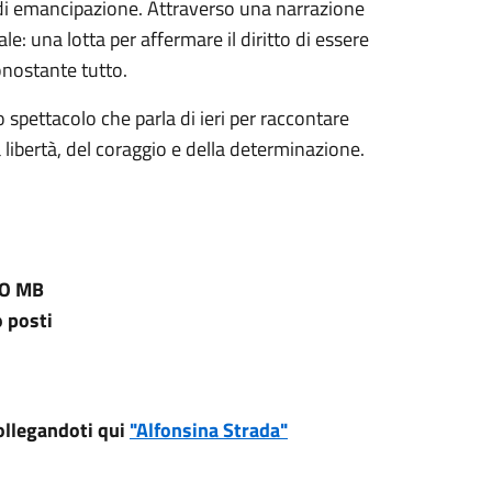
e di emancipazione. Attraverso una narrazione
le: una lotta per affermare il diritto di essere
nonostante tutto.
spettacolo che parla di ieri per raccontare
lla libertà, del coraggio e della determinazione.
ZO MB
 posti
collegandoti qui
"Alfonsina Strada"