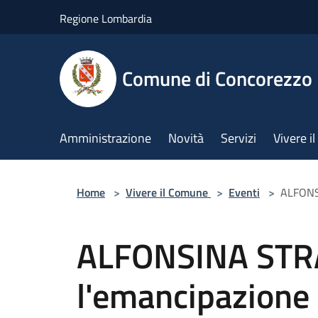
Salta al contenuto principale
Regione Lombardia
Comune di Concorezzo
Amministrazione
Novità
Servizi
Vivere 
Home
>
Vivere il Comune
>
Eventi
>
ALFONSI
ALFONSINA STRA
l'emancipazione