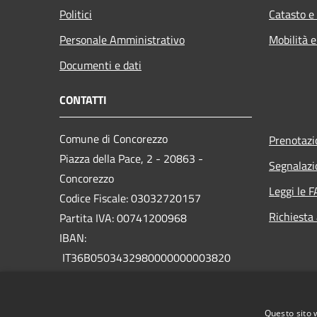
Politici
Catasto e
Personale Amministrativo
Mobilità e
Documenti e dati
CONTATTI
Comune di Concorezzo
Prenotaz
Piazza della Pace, 2 - 20863 -
Segnalazi
Concorezzo
Leggi le 
Codice Fiscale: 03032720157
Richiesta
Partita IVA: 00741200968
IBAN:
IT36B0503432980000000003820
PEC:
protocollo@comune.concorezzo.mb.legalmail.it
Questo sito 