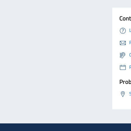
Cont
Prob