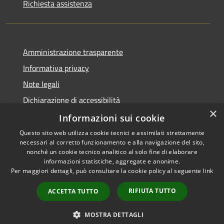
Richiesta assistenza
Amministrazione trasparente
Informativa privacy
Note legali
Dichiarazione di accessibilità
×
Whistleblowing
Informazioni sui cookie
Questo sito web utilizza cookie tecnici e assimilati strettamente
necessari al corretto funzionamento e alla navigazione del sito,
nonché un cookie tecnico analitico al solo fine di elaborare
informazioni statistiche, aggregate e anonime.
RSS
Copyright © 2026 • Comune di
Per maggiori dettagli, può consultare la cookie policy al seguente
link
Accessibilità
Concorezzo • Powered by
Privacy
Municipium
Accesso
•
RIFIUTA TUTTO
ACCETTA TUTTO
Cookie
redazione
Mappa del sito
MOSTRA DETTAGLI