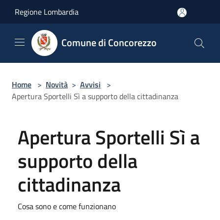
Salta al contenuto principale
Regione Lombardia
Comune di Concorezzo
Home
>
Novità
>
Avvisi
>
Apertura Sportelli Sì a supporto della cittadinanza
Apertura Sportelli Sì a
supporto della
cittadinanza
Cosa sono e come funzionano