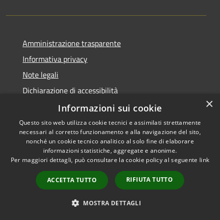
Amministrazione trasparente
Informativa privacy
Note legali
Dichiarazione di accessibilità
×
Whistleblowing
Informazioni sui cookie
Questo sito web utilizza cookie tecnici e assimilati strettamente
necessari al corretto funzionamento e alla navigazione del sito,
nonché un cookie tecnico analitico al solo fine di elaborare
informazioni statistiche, aggregate e anonime.
RSS
Copyright © 2026 • Comune di
Per maggiori dettagli, può consultare la cookie policy al seguente
link
Accessibilità
Concorezzo • Powered by
Privacy
Municipium
Accesso
•
RIFIUTA TUTTO
ACCETTA TUTTO
Cookie
redazione
Mappa del sito
MOSTRA DETTAGLI