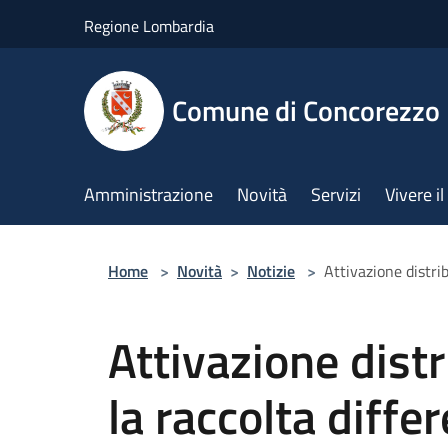
Salta al contenuto principale
Regione Lombardia
Comune di Concorezzo
Amministrazione
Novità
Servizi
Vivere 
Home
>
Novità
>
Notizie
>
Attivazione distrib
Attivazione distr
la raccolta diffe