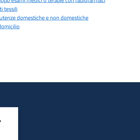
 dopo esami medici o terapie con radiofarmaci
 tessili
lle utenze domestiche e non domestiche
domicilio
?