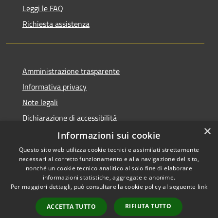
Leggi le FAQ
Richiesta assistenza
Amministrazione trasparente
Informativa privacy
Note legali
Dichiarazione di accessibilità
×
Whistleblowing
Informazioni sui cookie
Questo sito web utilizza cookie tecnici e assimilati strettamente
necessari al corretto funzionamento e alla navigazione del sito,
nonché un cookie tecnico analitico al solo fine di elaborare
informazioni statistiche, aggregate e anonime.
RSS
Copyright © 2026 • Comune di
Per maggiori dettagli, può consultare la cookie policy al seguente
link
Accessibilità
Concorezzo • Powered by
Privacy
Municipium
Accesso
•
RIFIUTA TUTTO
ACCETTA TUTTO
Cookie
redazione