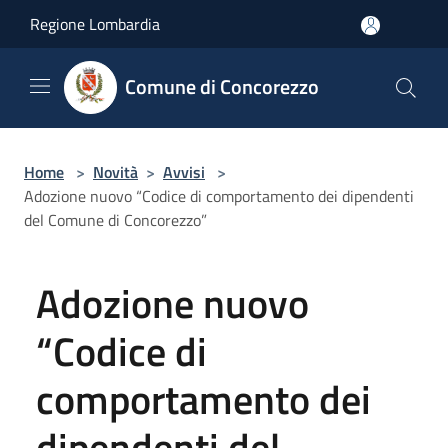
Salta al contenuto principale
Regione Lombardia
Comune di Concorezzo
Home
>
Novità
>
Avvisi
>
Adozione nuovo “Codice di comportamento dei dipendenti
del Comune di Concorezzo”
Adozione nuovo
“Codice di
comportamento dei
dipendenti del