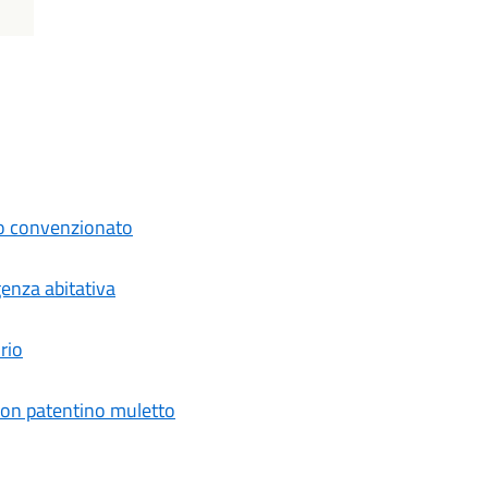
do convenzionato
genza abitativa
rio
 con patentino muletto