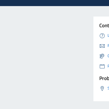
Cont
Prob