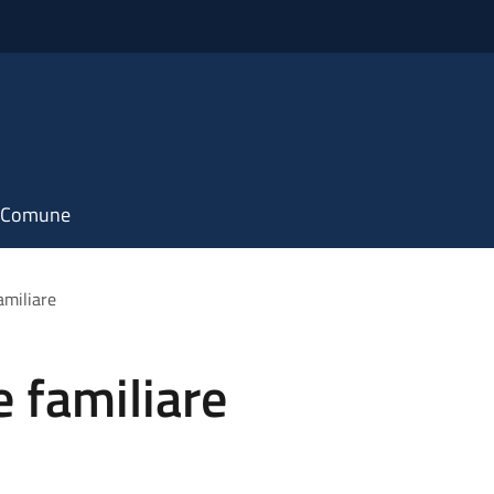
il Comune
amiliare
 familiare