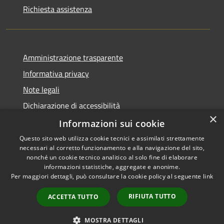
Richiesta assistenza
Amministrazione trasparente
Informativa privacy
Note legali
Dichiarazione di accessibilità
×
Whistleblowing
Informazioni sui cookie
Questo sito web utilizza cookie tecnici e assimilati strettamente
necessari al corretto funzionamento e alla navigazione del sito,
nonché un cookie tecnico analitico al solo fine di elaborare
informazioni statistiche, aggregate e anonime.
RSS
Copyright © 2026 • Comune di
Per maggiori dettagli, può consultare la cookie policy al seguente
link
Accessibilità
Concorezzo • Powered by
Privacy
Municipium
Accesso
•
RIFIUTA TUTTO
ACCETTA TUTTO
Cookie
redazione
Mappa del sito
MOSTRA DETTAGLI