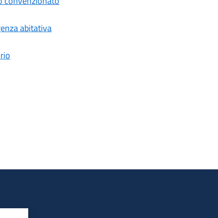
do convenzionato
genza abitativa
rio