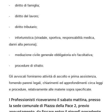
diritto di famiglia;
-
diritto del lavoro;
-
diritto tributario;
-
infortunistica (stradale, sportiva, responsabilità medica,
-
danni alla persona);
mediazione civile generale obbligatoria e/o facoltativa;
-
procedure di sfratto.
-
Gli avvocati forniranno attività di ascolto e prima assistenza,
fornendo parerei legali, chiarimenti ed approfondimenti circa leggi
e procedure, relativamente alle materie sopra specificate.
I Professionisti riceveranno il sabato mattina, presso
la sede comunale di Piazza della Pace 2, previo
appuntamento, da fissare entro il giovedì precedente,