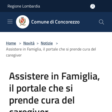
Salta al contenuto principale
Regione Lombardia
Comune di Concorezzo
Home
>
Novità
>
Notizie
>
Assistere in Famiglia, il portale che si prende cura del
caregiver
Assistere in Famiglia,
il portale che si
prende cura del
caregiver