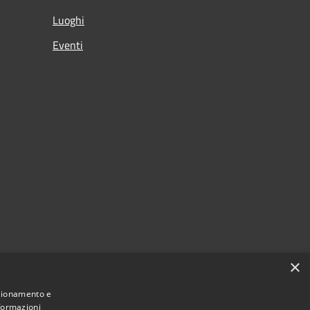
Luoghi
Eventi
×
nzionamento e
nformazioni