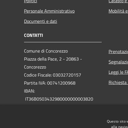
Politici
Catasto e
Personale Amministrativo
Mobilità e
Documenti e dati
CONTATTI
Comune di Concorezzo
Prenotaz
Piazza della Pace, 2 - 20863 -
Segnalazi
Concorezzo
Leggi le 
Codice Fiscale: 03032720157
Richiesta
Partita IVA: 00741200968
IBAN:
IT36B0503432980000000003820
PEC:
protocollo@comune.concorezzo.mb.legalmail.it
Questo sito 
Centralino Unico: (+39) 039.628001
alla navig