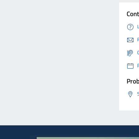
Cont
Prob