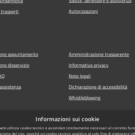
Salute, benessere e assistenza
 urbanistica
Autorizzazioni
 trasporti
ione appuntamento
Amministrazione trasparente
one disservizio
Informativa privacy
FAQ
Note legali
 assistenza
Dichiarazione di accessibilità
Whistleblowing
Informazioni sui cookie
web utilizza cookie tecnici e assimilati strettamente necessari al corretto fu
azione del sito, nonché un cookie tecnico analitico al solo fine di elaborare i