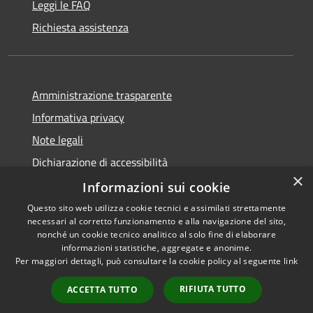
Leggi le FAQ
Richiesta assistenza
Amministrazione trasparente
Informativa privacy
Note legali
Dichiarazione di accessibilità
×
Whistleblowing
Informazioni sui cookie
Questo sito web utilizza cookie tecnici e assimilati strettamente
necessari al corretto funzionamento e alla navigazione del sito,
nonché un cookie tecnico analitico al solo fine di elaborare
informazioni statistiche, aggregate e anonime.
RSS
Copyright © 2026 • Comune di
Per maggiori dettagli, può consultare la cookie policy al seguente
link
Accessibilità
Concorezzo • Powered by
Privacy
Municipium
Accesso
•
RIFIUTA TUTTO
ACCETTA TUTTO
Cookie
redazione