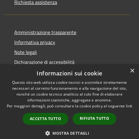
Richiesta assistenza
Amministrazione trasparente
Informativa privacy
Note legali
Dichiarazione di accessibilità
×
Whistleblowing
Informazioni sui cookie
Questo sito web utilizza cookie tecnici e assimilati strettamente
necessari al corretto funzionamento e alla navigazione del sito,
nonché un cookie tecnico analitico al solo fine di elaborare
informazioni statistiche, aggregate e anonime.
RSS
Copyright © 2026 • Comune di
Per maggiori dettagli, può consultare la cookie policy al seguente
link
Accessibilità
Concorezzo • Powered by
Privacy
Municipium
Accesso
•
RIFIUTA TUTTO
ACCETTA TUTTO
Cookie
redazione
Mappa del sito
MOSTRA DETTAGLI