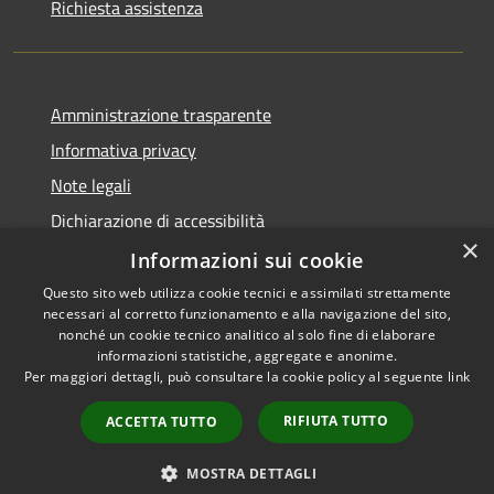
Richiesta assistenza
Amministrazione trasparente
Informativa privacy
Note legali
Dichiarazione di accessibilità
×
Whistleblowing
Informazioni sui cookie
Questo sito web utilizza cookie tecnici e assimilati strettamente
necessari al corretto funzionamento e alla navigazione del sito,
nonché un cookie tecnico analitico al solo fine di elaborare
informazioni statistiche, aggregate e anonime.
RSS
Copyright © 2026 • Comune di
Per maggiori dettagli, può consultare la cookie policy al seguente
link
Accessibilità
Concorezzo • Powered by
Privacy
Municipium
Accesso
•
RIFIUTA TUTTO
ACCETTA TUTTO
Cookie
redazione
Mappa del sito
MOSTRA DETTAGLI