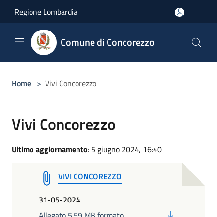
Salta al contenuto principale
Regione Lombardia
Comune di Concorezzo
Home
>
Vivi Concorezzo
Vivi Concorezzo
Ultimo aggiornamento
: 5 giugno 2024, 16:40
VIVI CONCOREZZO
31-05-2024
PDF
Allegato 5.59 MB formato