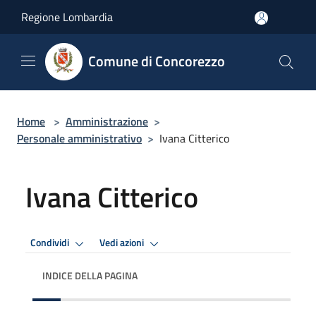
Salta al contenuto principale
Regione Lombardia
Comune di Concorezzo
Home
>
Amministrazione
>
Personale amministrativo
>
Ivana Citterico
Ivana Citterico
Condividi
Vedi azioni
INDICE DELLA PAGINA