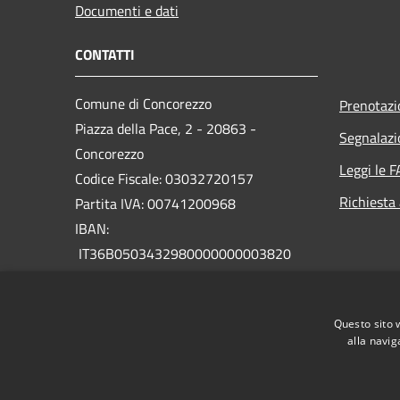
Documenti e dati
CONTATTI
Comune di Concorezzo
Prenotaz
Piazza della Pace, 2 - 20863 -
Segnalazi
Concorezzo
Leggi le 
Codice Fiscale: 03032720157
Richiesta
Partita IVA: 00741200968
IBAN:
IT36B0503432980000000003820
PEC:
protocollo@comune.concorezzo.mb.legalmail.it
Questo sito 
Centralino Unico: (+39) 039.628001
alla navig