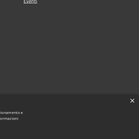
Eventi
×
nzionamento e
nformazioni