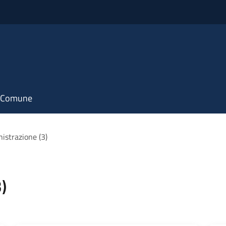
il Comune
istrazione (3)
)