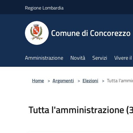
Salta al contenuto principale
Regione Lombardia
Comune di Concorezzo
Amministrazione
Novità
Servizi
Vivere 
Home
>
Argomenti
>
Elezioni
>
Tutta l'ammin
Tutta l'amministrazione (3