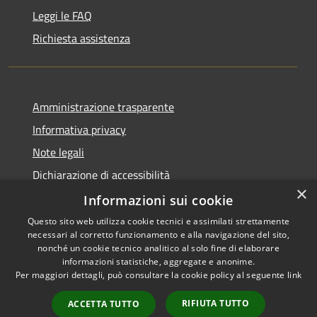
Leggi le FAQ
Richiesta assistenza
Amministrazione trasparente
Informativa privacy
Note legali
Dichiarazione di accessibilità
×
Whistleblowing
Informazioni sui cookie
Questo sito web utilizza cookie tecnici e assimilati strettamente
necessari al corretto funzionamento e alla navigazione del sito,
nonché un cookie tecnico analitico al solo fine di elaborare
informazioni statistiche, aggregate e anonime.
RSS
Copyright © 2026 • Comune di
Per maggiori dettagli, può consultare la cookie policy al seguente
link
Accessibilità
Concorezzo • Powered by
Privacy
Municipium
Accesso
•
RIFIUTA TUTTO
ACCETTA TUTTO