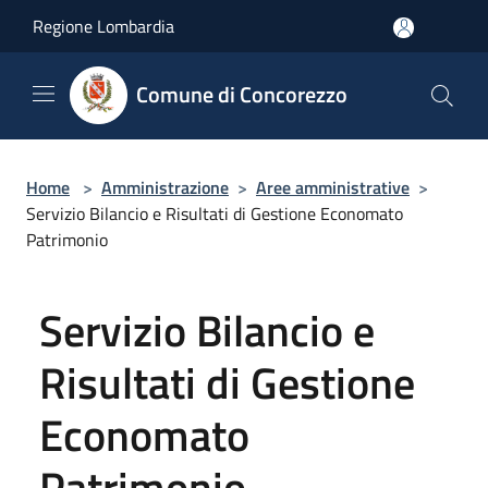
Salta al contenuto principale
Regione Lombardia
Comune di Concorezzo
Home
>
Amministrazione
>
Aree amministrative
>
Servizio Bilancio e Risultati di Gestione Economato
Patrimonio
Servizio Bilancio e
Risultati di Gestione
Economato
Patrimonio