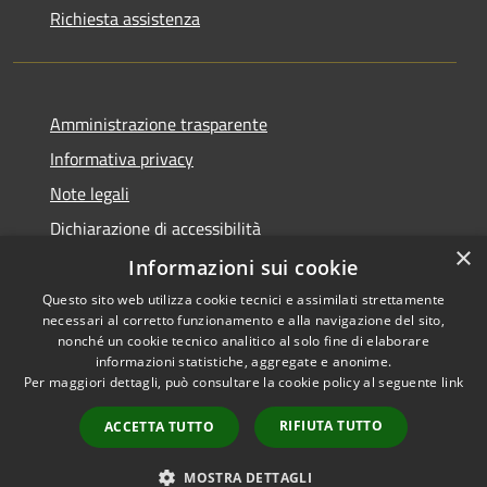
Richiesta assistenza
Amministrazione trasparente
Informativa privacy
Note legali
Dichiarazione di accessibilità
×
Whistleblowing
Informazioni sui cookie
Questo sito web utilizza cookie tecnici e assimilati strettamente
necessari al corretto funzionamento e alla navigazione del sito,
nonché un cookie tecnico analitico al solo fine di elaborare
informazioni statistiche, aggregate e anonime.
RSS
Copyright © 2026 • Comune di
Per maggiori dettagli, può consultare la cookie policy al seguente
link
Accessibilità
Concorezzo • Powered by
Privacy
Municipium
Accesso
•
RIFIUTA TUTTO
ACCETTA TUTTO
Cookie
redazione
Mappa del sito
MOSTRA DETTAGLI