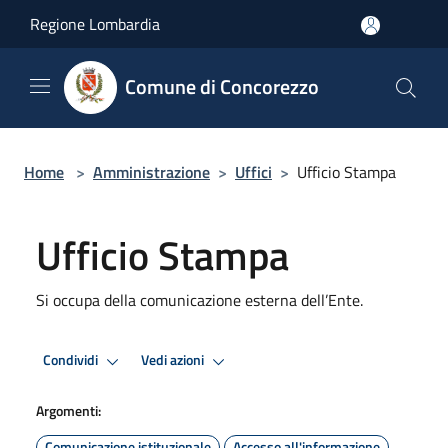
Salta al contenuto principale
Regione Lombardia
Comune di Concorezzo
Home
>
Amministrazione
>
Uffici
>
Ufficio Stampa
Ufficio Stampa
Si occupa della comunicazione esterna dell’Ente.
Condividi
Vedi azioni
Argomenti:
Comunicazione istituzionale
Accesso all'informazione