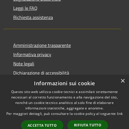
Leggi le FAQ
Richiesta assistenza
Amministrazione trasparente
Informativa privacy
Note legali
Dichiarazione di accessibilità
×
Whistleblowing
Informazioni sui cookie
Questo sito web utilizza cookie tecnici e assimilati strettamente
necessari al corretto funzionamento e alla navigazione del sito,
nonché un cookie tecnico analitico al solo fine di elaborare
informazioni statistiche, aggregate e anonime.
RSS
Copyright © 2026 • Comune di
Per maggiori dettagli, può consultare la cookie policy al seguente
link
Accessibilità
Concorezzo • Powered by
Privacy
Municipium
Accesso
•
RIFIUTA TUTTO
ACCETTA TUTTO