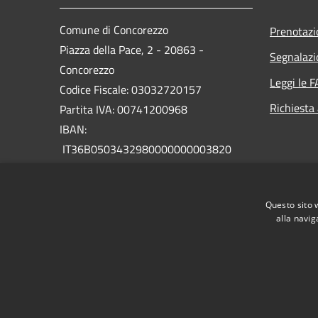
Comune di Concorezzo
Prenotaz
Piazza della Pace, 2 - 20863 -
Segnalazi
Concorezzo
Leggi le 
Codice Fiscale: 03032720157
Richiesta
Partita IVA: 00741200968
IBAN:
IT36B0503432980000000003820
PEC:
protocollo@comune.concorezzo.mb.legalmail.it
Questo sito 
Centralino Unico: (+39) 039.628001
alla navig
RSS
Accessibilità
Privacy
Cookie
Mappa de