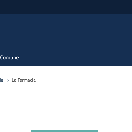
il Comune
ie
>
La Farmacia