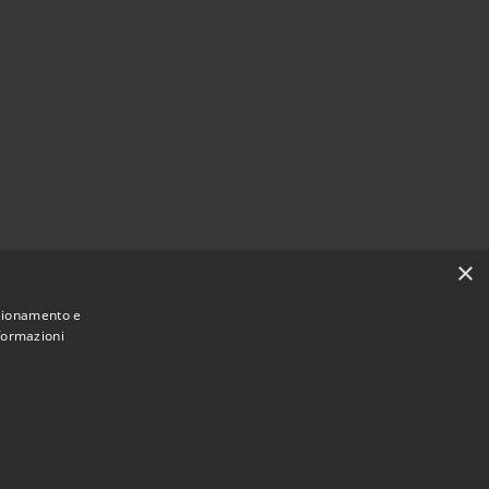
×
nzionamento e
nformazioni
Municipium
Accesso redazione
oncorezzo • Powered by
•