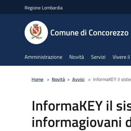
Salta al contenuto principale
Regione Lombardia
Comune di Concorezzo
Amministrazione
Novità
Servizi
Vivere 
Home
>
Novità
>
Avvisi
>
InformaKEY il sist
InformaKEY il s
informagiovani d