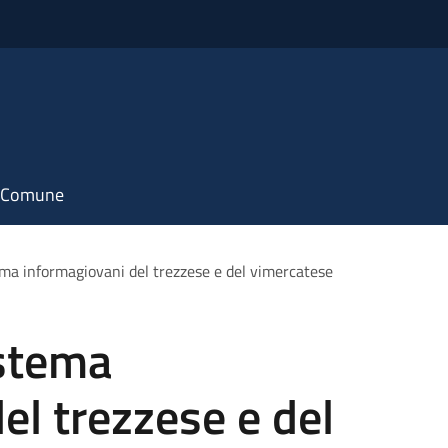
il Comune
ema informagiovani del trezzese e del vimercatese
istema
el trezzese e del