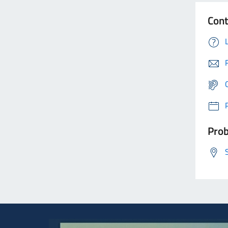
Cont
Prob