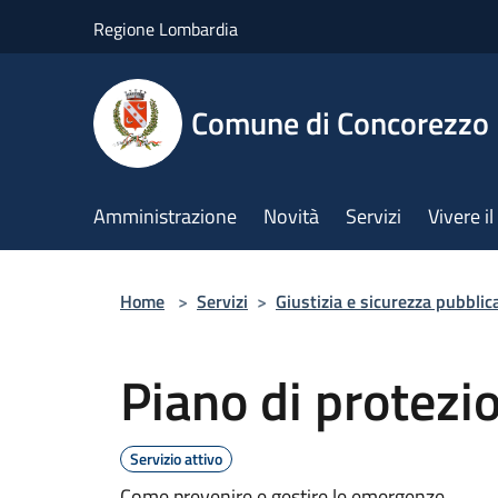
Salta al contenuto principale
Regione Lombardia
Comune di Concorezzo
Amministrazione
Novità
Servizi
Vivere 
Home
>
Servizi
>
Giustizia e sicurezza pubblic
Piano di protezio
Servizio attivo
Come prevenire e gestire le emergenze