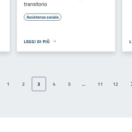
transitorio
Assistenza sociale
LEGGI DI PIÙ
L
1
2
3
4
5
...
11
12
ina precedente